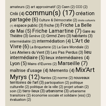
amateurs
(2)
art approximatif
(2)
Caen
(2)
CCO
(2)
commun(s)
(17)
création
Cnlii
(4)
partagée
(6)
Culture & Démocratie
(2)
droits culturels
Friche La Belle
espace public
(3)
friche
(3)
(1)
Friche Lamartine
(7)
de Mai
(5)
Gare au
Théâtre
(3)
Grrrnd Zero
(3)
habitants
(3)
Genève
(2)
L'Art de
intermédiation
(4)
intermédialité
(2)
Vivre
(6)
La Briqueterie
(2)
La Gare Mondiale
(2)
lieu
Les Ateliers du Vent
(3)
Les Pas Perdus
(3)
intermédiaire
(5)
lieux intermédiaires
(4)
Marseille
(7)
Lyon
(5)
Mains d'Œuvres
(2)
Mix'Art
maîtrise d'usage
(4)
Memento
(4)
Myrys
(12)
nouveaux
Nantes
(2)
norme
(2)
territoires de l'art
(3)
participation
(2)
politique
culturelle
(2)
politique de la ville
(2)
projet urbain
(2)
tiers-lieux
(3)
urbanisme
(3)
soin
(2)
urbanisme
transitoire
(2)
économie sociale et solidaire (ess)
(2)
évaluation
(2)