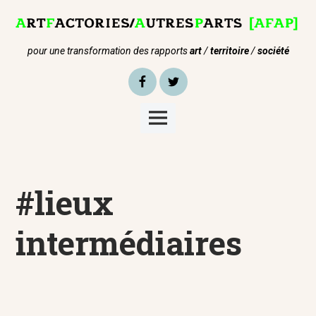
Skip
to
content
pour une transformation des rapports
art
/
territoire
/
société
Facebook
Twitter
Main
Menu
#lieux
intermédiaires