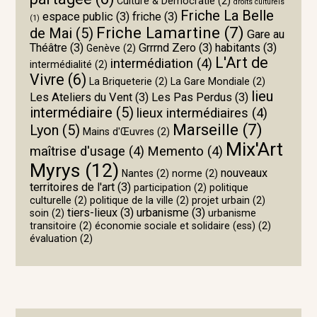
Culture & Démocratie
(2)
droits culturels
Friche La Belle
espace public
(3)
friche
(3)
(1)
Friche Lamartine
(7)
de Mai
(5)
Gare au
Théâtre
(3)
Grrrnd Zero
(3)
habitants
(3)
Genève
(2)
L'Art de
intermédiation
(4)
intermédialité
(2)
Vivre
(6)
La Briqueterie
(2)
La Gare Mondiale
(2)
lieu
Les Ateliers du Vent
(3)
Les Pas Perdus
(3)
intermédiaire
(5)
lieux intermédiaires
(4)
Marseille
(7)
Lyon
(5)
Mains d'Œuvres
(2)
Mix'Art
maîtrise d'usage
(4)
Memento
(4)
Myrys
(12)
nouveaux
Nantes
(2)
norme
(2)
territoires de l'art
(3)
participation
(2)
politique
culturelle
(2)
politique de la ville
(2)
projet urbain
(2)
tiers-lieux
(3)
urbanisme
(3)
soin
(2)
urbanisme
transitoire
(2)
économie sociale et solidaire (ess)
(2)
évaluation
(2)