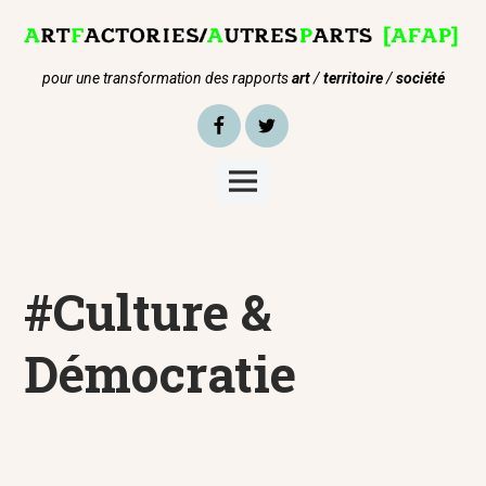
Skip
to
content
pour une transformation des rapports
art
/
territoire
/
société
Facebook
Twitter
Main
Menu
#Culture &
Démocratie