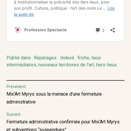
Publié dans :
Repérages
.
Indexé :
friche
,
lieux
intermédiaires
,
nouveaux territoires de l'art
,
tiers-lieux
.
Navigation
Précédent
Previous
Mix’Art Myrys sous la menace d’une fermeture
de
post:
administrative
l’article
Suivant
Next
Fermeture administrative confirmée pour Mix’Art Myrys
post:
et subventions “suspendues”