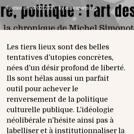
Posted on
0
09/02/2021
by
autresparts.org
9
/
0
2
/
2
0
Les tiers lieux sont des belles
2
tentatives d’utopies concrètes,
1
nées d’un désir profond de liberté.
Ils sont hélas aussi un parfait
outil pour achever le
renversement de la politique
culturelle publique. L’idéologie
néolibérale n’hésite ainsi pas à
labelliser et à institutionnaliser la