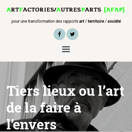
Skip
to
content
pour une transformation des rapports
art
/
territoire
/
société
Facebook
Twitter
Main
Menu
Tiers lieux ou l’art
de la faire à
l’envers