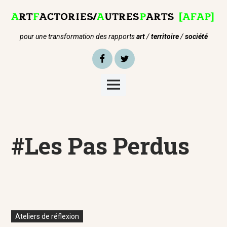
Skip
to
content
pour une transformation des rapports
art
/
territoire
/
société
Facebook
Twitter
Main
Menu
#Les Pas Perdus
Ateliers de réflexion