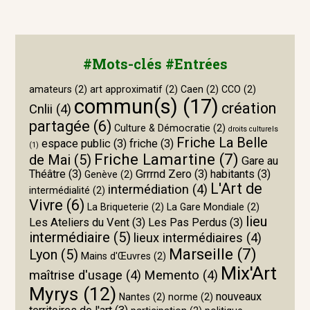
#Mots-clés #Entrées
amateurs
(2)
art approximatif
(2)
Caen
(2)
CCO
(2)
commun(s)
(17)
création
Cnlii
(4)
partagée
(6)
Culture & Démocratie
(2)
droits culturels
Friche La Belle
espace public
(3)
friche
(3)
(1)
Friche Lamartine
(7)
de Mai
(5)
Gare au
Théâtre
(3)
Grrrnd Zero
(3)
habitants
(3)
Genève
(2)
L'Art de
intermédiation
(4)
intermédialité
(2)
Vivre
(6)
La Briqueterie
(2)
La Gare Mondiale
(2)
lieu
Les Ateliers du Vent
(3)
Les Pas Perdus
(3)
intermédiaire
(5)
lieux intermédiaires
(4)
Marseille
(7)
Lyon
(5)
Mains d'Œuvres
(2)
Mix'Art
maîtrise d'usage
(4)
Memento
(4)
Myrys
(12)
nouveaux
Nantes
(2)
norme
(2)