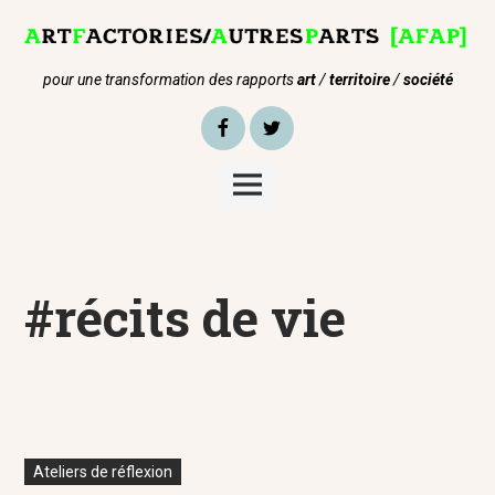
Skip
to
content
pour une transformation des rapports
art
/
territoire
/
société
Facebook
Twitter
Main
Menu
#récits de vie
Ateliers de réflexion