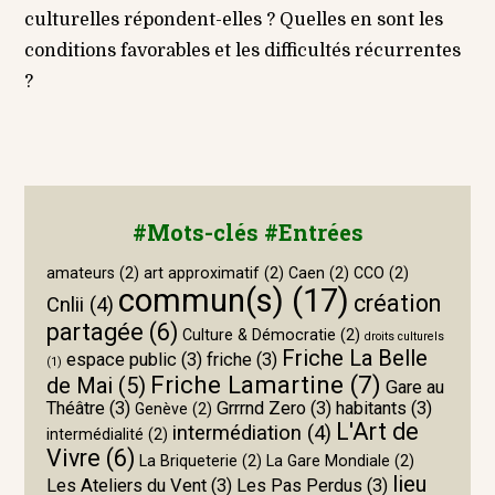
culturelles répondent-elles ? Quelles en sont les
conditions favorables et les difficultés récurrentes
?
#Mots-clés #Entrées
amateurs
(2)
art approximatif
(2)
Caen
(2)
CCO
(2)
commun(s)
(17)
création
Cnlii
(4)
partagée
(6)
Culture & Démocratie
(2)
droits culturels
Friche La Belle
espace public
(3)
friche
(3)
(1)
Friche Lamartine
(7)
de Mai
(5)
Gare au
Théâtre
(3)
Grrrnd Zero
(3)
habitants
(3)
Genève
(2)
L'Art de
intermédiation
(4)
intermédialité
(2)
Vivre
(6)
La Briqueterie
(2)
La Gare Mondiale
(2)
lieu
Les Ateliers du Vent
(3)
Les Pas Perdus
(3)