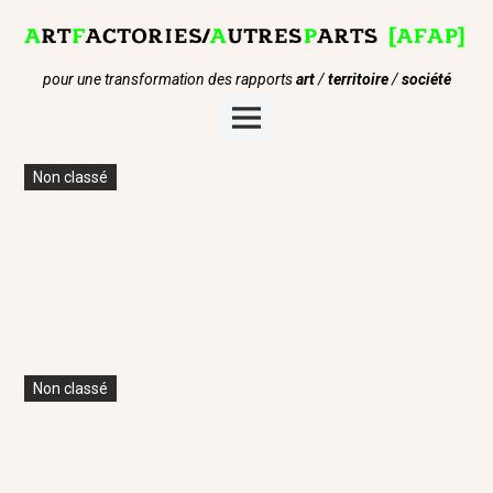
Skip
to
content
pour une transformation des rapports
art
/
territoire
/
société
Main
Menu
Non classé
Non classé