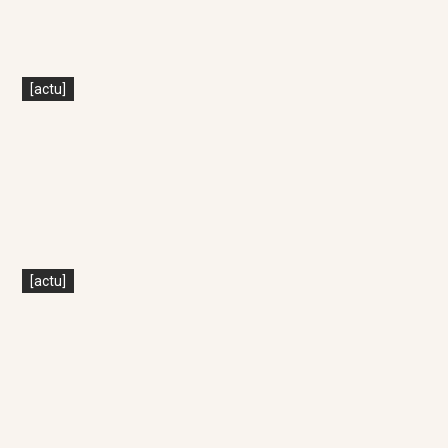
[actu]
[actu]