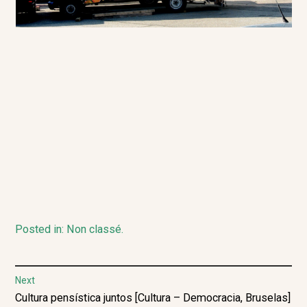
Posted in:
Non classé
.
Navegación
Next
Next
Cultura pensística juntos [Cultura – Democracia, Bruselas]