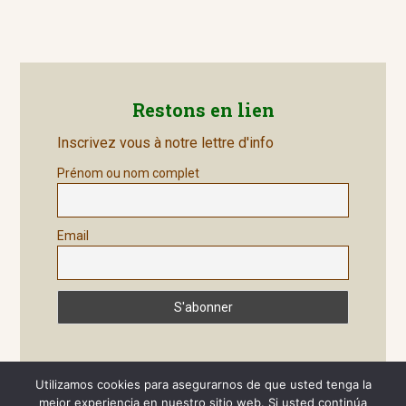
de
post:
entradas
Restons en lien
Inscrivez vous à notre lettre d'info
Prénom ou nom complet
Email
Utilizamos cookies para asegurarnos de que usted tenga la
mejor experiencia en nuestro sitio web. Si usted continúa