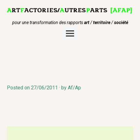
Skip
to
content
pour une transformation des rapports
art
/
territoire
/
société
Main
Menu
Posted on
2
27/06/2011
by
Af/Ap
7
/
0
7
/
2
0
2
1