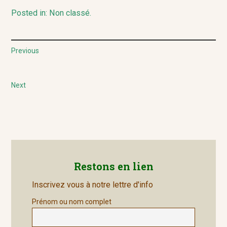
Posted in:
Non classé
.
Navegación
Previous
Previous
de
post:
Next
entradas
Next
post:
Restons en lien
Inscrivez vous à notre lettre d'info
Prénom ou nom complet