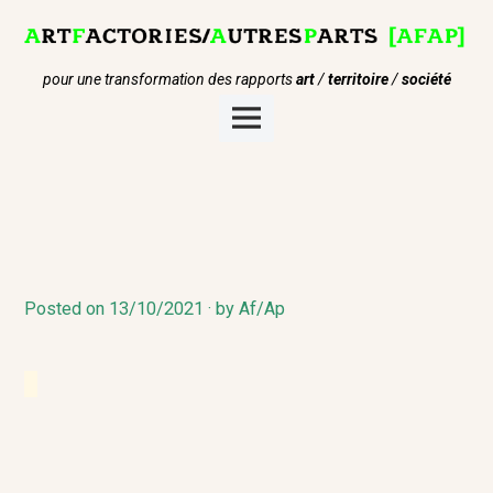
Skip
to
content
pour une transformation des rapports
art
/
territoire
/
société
Main
Menu
Posted on
1
13/10/2021
by
Af/Ap
8
/
1
0
/
2
0
2
1