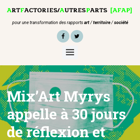
Skip
to
content
pour une transformation des rapports
art
/
territoire
/
société
Facebook
Twitter
Main
Menu
Mix’Art Myrys
appelle à 30 jours
de réflexion et