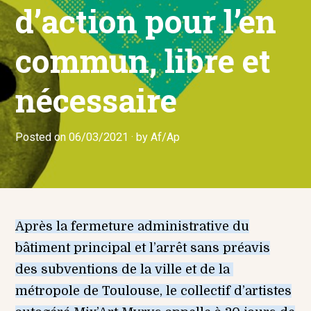
d’action pour l’en
commun, libre et
nécessaire
Posted on
0
06/03/2021
by
Af/Ap
2
/
0
4
/
2
0
Après la fermeture administrative du
2
bâtiment principal et l’arrêt sans préavis
1
des subventions de la ville et de la
métropole de Toulouse, le collectif d’artistes