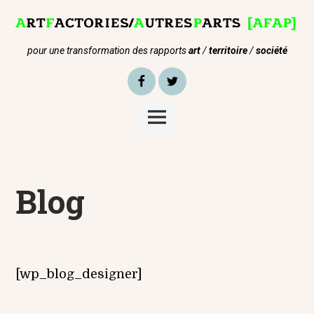
Skip
to
content
pour une transformation des rapports
art
/
territoire
/
société
Facebook
Twitter
Main
Menu
Blog
[wp_blog_designer]