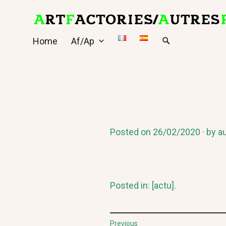
Skip
to
content
Home
Af/Ap
Posted on
26/02/2020
by
au
Posted in:
[actu]
.
Post
Previous