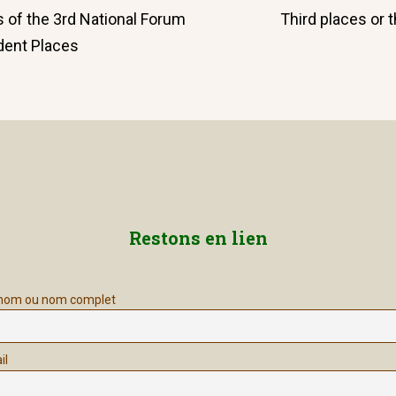
Next
 of the 3rd National Forum
Third places or t
post:
dent Places
Restons en lien
nom ou nom complet
il