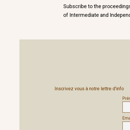
Previous
Subscribe to the proceedings
navigation
post:
of Intermediate and Indepen
Inscrivez vous à notre lettre d'info
Pré
Ema